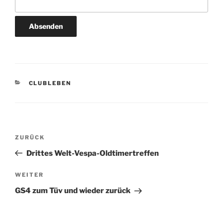
KATEGORIEN
CLUBLEBEN
Beitragsnavigation
Vorheriger
ZURÜCK
Beitrag
Drittes Welt-Vespa-Oldtimertreffen
Nächster
WEITER
Beitrag
GS4 zum Tüv und wieder zurück