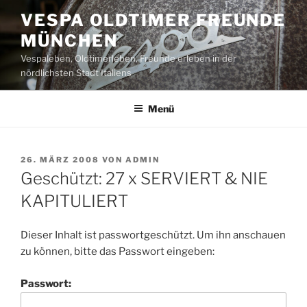
Zum
VESPA OLDTIMER FREUNDE
Inhalt
MÜNCHEN
springen
Vespaleben, Oldtimerleben, Freunde erleben in der
nördlichsten Stadt Italiens
Menü
VERÖFFENTLICHT
26. MÄRZ 2008
VON
ADMIN
AM
Geschützt: 27 x SERVIERT & NIE
KAPITULIERT
Dieser Inhalt ist passwortgeschützt. Um ihn anschauen
zu können, bitte das Passwort eingeben:
Passwort: