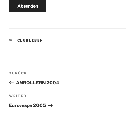
KATEGORIEN
CLUBLEBEN
Beitragsnavigation
Vorheriger
ZURÜCK
Beitrag
ANROLLERN 2004
Nächster
WEITER
Beitrag
Eurovespa 2005