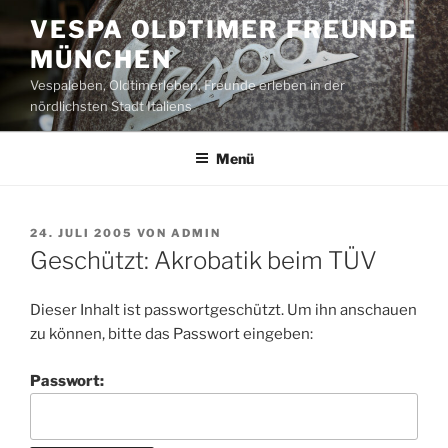
Zum
VESPA OLDTIMER FREUNDE
Inhalt
MÜNCHEN
springen
Vespaleben, Oldtimerleben, Freunde erleben in der
nördlichsten Stadt Italiens
Menü
VERÖFFENTLICHT
24. JULI 2005
VON
ADMIN
AM
Geschützt: Akrobatik beim TÜV
Dieser Inhalt ist passwortgeschützt. Um ihn anschauen
zu können, bitte das Passwort eingeben:
Passwort: