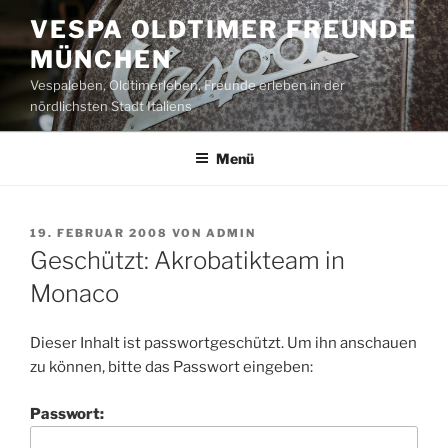
Zum
VESPA OLDTIMER FREUNDE
Inhalt
MÜNCHEN
springen
Vespaleben, Oldtimerleben, Freunde erleben in der
nördlichsten Stadt Italiens
Menü
VERÖFFENTLICHT
19. FEBRUAR 2008
VON
ADMIN
AM
Geschützt: Akrobatikteam in
Monaco
Dieser Inhalt ist passwortgeschützt. Um ihn anschauen
zu können, bitte das Passwort eingeben:
Passwort: