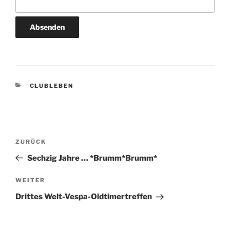
KATEGORIEN
CLUBLEBEN
Beitragsnavigation
Vorheriger
ZURÜCK
Beitrag
Sechzig Jahre … *Brumm*Brumm*
Nächster
WEITER
Beitrag
Drittes Welt-Vespa-Oldtimertreffen