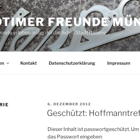
DTIMER FREUNDE MÜ
unde erleben in der nördlichsten Stadt Italiens
en
Kontakt
Datenschutzerklärung
Impressum
VERÖFFENTLICHT
RIE
6. DEZEMBER 2012
AM
Geschützt: Hoffmanntref
Dieser Inhalt ist passwortgeschützt. Um
das Passwort eingeben: