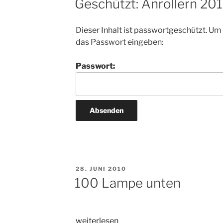
Geschützt: Anrollern 201
Dieser Inhalt ist passwortgeschützt. Um
das Passwort eingeben:
Passwort:
VERÖFFENTLICHT
28. JUNI 2010
AM
100 Lampe unten
„100
weiterlesen