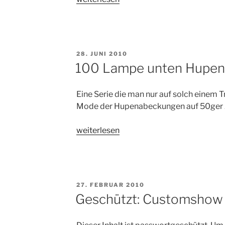
Lampe
unten
Embleme“
VERÖFFENTLICHT
28. JUNI 2010
AM
100 Lampe unten Hupe
Eine Serie die man nur auf solch einem 
Mode der Hupenabeckungen auf 50ger J
„100
weiterlesen
Lampe
unten
Hupenabdeckungen“
VERÖFFENTLICHT
27. FEBRUAR 2010
AM
Geschützt: Customshow