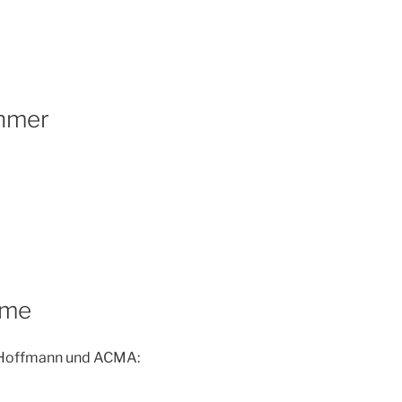
ehmer
eme
 Hoffmann und ACMA: