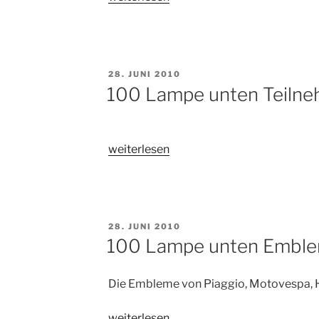
Lampe
unten“
VERÖFFENTLICHT
28. JUNI 2010
AM
100 Lampe unten Teiln
„100
weiterlesen
Lampe
unten
Teilnehmer“
VERÖFFENTLICHT
28. JUNI 2010
AM
100 Lampe unten Embl
Die Embleme von Piaggio, Motovespa,
„100
weiterlesen