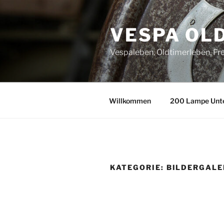
Zum
Inhalt
VESPA OL
springen
Vespaleben, Oldtimerleben, Fre
Willkommen
200 Lampe Unt
KATEGORIE:
BILDERGALE