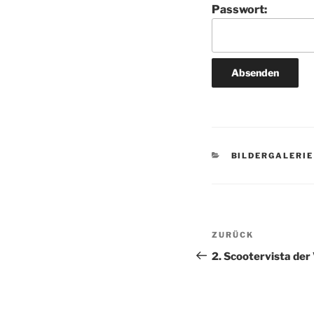
Passwort:
KATEGORIEN
BILDERGALERIE
Beitragsnav
Vorheriger
ZURÜCK
Beitrag
2. Scootervista de