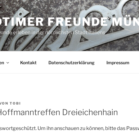
DTIMER FREUNDE MÜ
unde erleben in der nördlichsten Stadt Italiens
en
Kontakt
Datenschutzerklärung
Impressum
VON
TOBI
Hoffmanntreffen Dreieichenhain
asswortgeschützt. Um ihn anschauen zu können, bitte das Pass