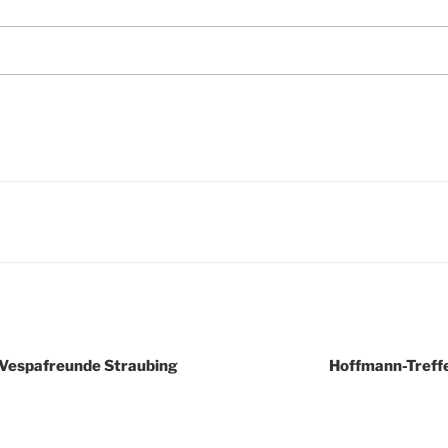
igation
r Vespafreunde Straubing
Hoffmann-Treffe