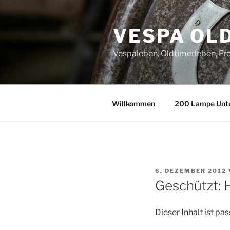
Zum
Inhalt
VESPA OL
springen
Vespaleben, Oldtimerleben, Fre
Willkommen
200 Lampe Unt
VERÖFFENTLICHT
6. DEZEMBER 2012
AM
Geschützt: 
Dieser Inhalt ist p