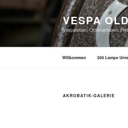
Zum
Inhalt
VESPA OL
springen
Vespaleben, Oldtimerleben, Freu
Willkommen
200 Lampe Unt
AKROBATIK-GALERIE