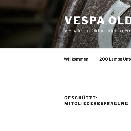
Zum
Inhalt
VESPA OL
springen
Vespaleben, Oldtimerleben, Fre
Willkommen
200 Lampe Unt
GESCHÜTZT:
MITGLIEDERBEFRAGUNG