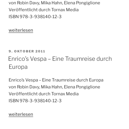
von Robin Davy, Mika Hahn, Elena Pongiglione
Veröffentlicht durch Tornax Media
ISBN 978-3-938140-12-3
„Enrico’s
weiterlesen
Vespa
–
A
VERÖFFENTLICHT
9. OKTOBER 2011
AM
journey
Enrico’s Vespa – Eine Traumreise durch
through
Europa
Europe“
Enrico’s Vespa – Eine Traumreise durch Europa
von Robin Davy, Mika Hahn, Elena Pongiglione
Veröffentlicht durch Tornax Media
ISBN 978-3-938140-12-3
„Enrico’s
weiterlesen
Vespa
–