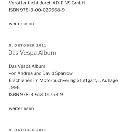
Veröffentlicht durch AD-EINS GmbH
ISBN 978-3-00-020668-9
„Beziehungskisten“
weiterlesen
VERÖFFENTLICHT
9. OKTOBER 2011
AM
Das Vespa Album
Das Vespa Album
von Andrea und David Sparrow
Erschienen im Motorbuchverlag Stuttgart, 1. Auflage
1996
ISBN 978-3-613-01753-9
„Das
weiterlesen
Vespa
Album“
VERÖFFENTLICHT
9. OKTOBER 2011