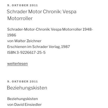
Eine
VERÖFFENTLICHT
9. OKTOBER 2011
AM
Traumreise
Schrader Motor Chronik: Vespa
durch
Motorroller
Europa“
Schrader-Motor-Chronik: Vespa Motorroller 1948-
1986
von Walter Zeichner
Erschienen im Schrader Verlag, 1987
ISBN 3-9226617-25-5
„Schrader
weiterlesen
Motor
Chronik:
Vespa
VERÖFFENTLICHT
9. OKTOBER 2011
AM
Motorroller“
Beziehungskisten
Beziehungskisten
von David Einsiedler