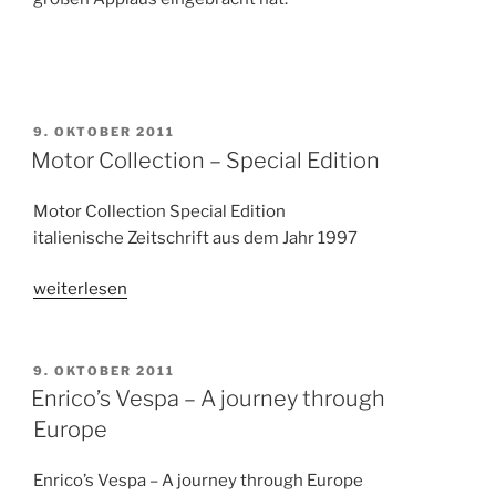
VERÖFFENTLICHT
9. OKTOBER 2011
AM
Motor Collection – Special Edition
Motor Collection Special Edition
italienische Zeitschrift aus dem Jahr 1997
„Motor
weiterlesen
Collection
–
Special
VERÖFFENTLICHT
9. OKTOBER 2011
AM
Edition“
Enrico’s Vespa – A journey through
Europe
Enrico’s Vespa – A journey through Europe