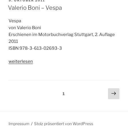
9. OKTOBER 2011
AM
Valerio Boni – Vespa
Vespa
von Valerio Boni
Erschienen im Motorbuchverlag Stuttgart, 2. Auflage
2011
ISBN 978-3-613-02693-3
„Valerio
weiterlesen
Boni
–
Vespa“
Beitragsnavigation
Näch
Seite
1
Seit
Impressum
Stolz präsentiert von WordPress