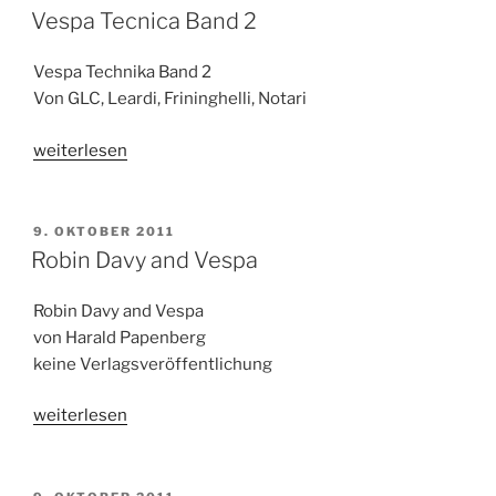
AM
Vespa Tecnica Band 2
Vespa Technika Band 2
Von GLC, Leardi, Frininghelli, Notari
„Vespa
weiterlesen
Tecnica
Band
2“
VERÖFFENTLICHT
9. OKTOBER 2011
AM
Robin Davy and Vespa
Robin Davy and Vespa
von Harald Papenberg
keine Verlagsveröffentlichung
„Robin
weiterlesen
Davy
and
Vespa“
VERÖFFENTLICHT