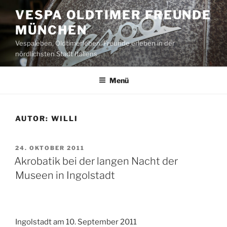
Zum
VESPA OLDTIMER FREUNDE
Inhalt
MÜNCHEN
springen
Vespaleben, Oldtimerleben, Freunde erleben in der
nördlichsten Stadt Italiens
Menü
AUTOR:
WILLI
VERÖFFENTLICHT
24. OKTOBER 2011
AM
Akrobatik bei der langen Nacht der
Museen in Ingolstadt
Ingolstadt am 10. September 2011