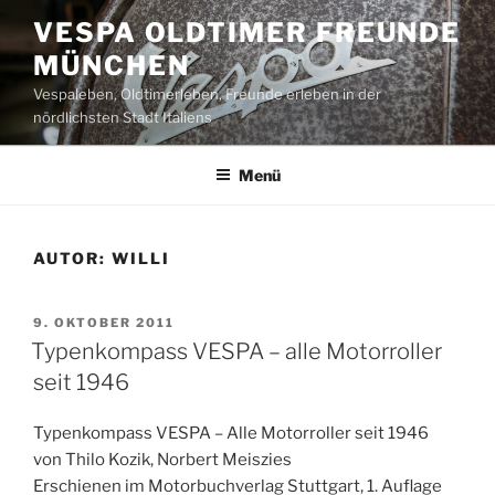
Zum
VESPA OLDTIMER FREUNDE
Inhalt
MÜNCHEN
springen
Vespaleben, Oldtimerleben, Freunde erleben in der
nördlichsten Stadt Italiens
Menü
AUTOR:
WILLI
VERÖFFENTLICHT
9. OKTOBER 2011
AM
Typenkompass VESPA – alle Motorroller
seit 1946
Typenkompass VESPA – Alle Motorroller seit 1946
von Thilo Kozik, Norbert Meiszies
Erschienen im Motorbuchverlag Stuttgart, 1. Auflage