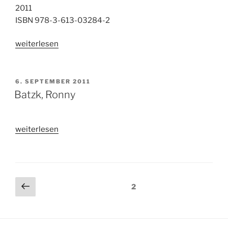
2011
ISBN 978-3-613-03284-2
„Typenkompass
weiterlesen
VESPA
–
alle
VERÖFFENTLICHT
6. SEPTEMBER 2011
AM
Motorroller
Batzk, Ronny
seit
1946“
„Batzk,
weiterlesen
Ronny“
Beitragsnavigation
Vorherige
Seite
2
Seite