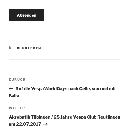
KATEGORIEN
CLUBLEBEN
Beitragsnavigation
Vorheriger
ZURÜCK
Beitrag
Auf die VespaWorldDays nach Celle, von und mit
Kelle
Nächster
WEITER
Beitrag
Akrobatik Tübingen / 25 Jahre Vespa Club Reutlingen
am 22.07.2017