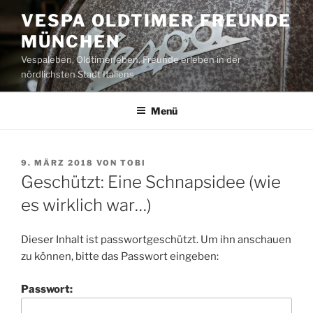
Zum
VESPA OLDTIMER FREUNDE
Inhalt
MÜNCHEN
springen
Vespaleben, Oldtimerleben, Freunde erleben in der
nördlichsten Stadt Italiens
Menü
VERÖFFENTLICHT
9. MÄRZ 2018
VON
TOBI
AM
Geschützt: Eine Schnapsidee (wie
es wirklich war…)
Dieser Inhalt ist passwortgeschützt. Um ihn anschauen
zu können, bitte das Passwort eingeben:
Passwort: