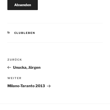
KATEGORIEN
CLUBLEBEN
Beitragsnavigation
Vorheriger
ZURÜCK
Beitrag
Unucka, Jürgen
Nächster
WEITER
Beitrag
Milano-Taranto 2013