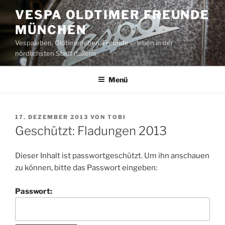
Zum
VESPA OLDTIMER FREUNDE
Inhalt
MÜNCHEN
springen
Vespaleben, Oldtimerleben, Freunde erleben in der
nördlichsten Stadt Italiens
Menü
VERÖFFENTLICHT
17. DEZEMBER 2013
VON
TOBI
AM
Geschützt: Fladungen 2013
Dieser Inhalt ist passwortgeschützt. Um ihn anschauen
zu können, bitte das Passwort eingeben:
Passwort: