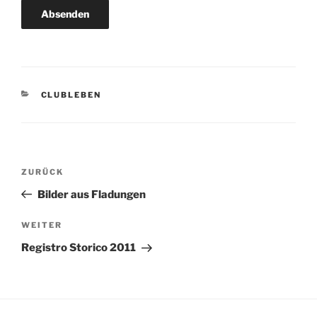
KATEGORIEN
CLUBLEBEN
Beitragsnavigation
Vorheriger
ZURÜCK
Beitrag
Bilder aus Fladungen
Nächster
WEITER
Beitrag
Registro Storico 2011