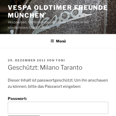
Zum
VESPA OLDTIMER FREUNDE
Inhalt
MÜNCHEN
springen
Vespaleben, Oldtimerleben, Freunde erleben in der
nördlichsten Stadt Italiens
Menü
VERÖFFENTLICHT
29. DEZEMBER 2011
VON
TOBI
AM
Geschützt: Milano Taranto
Dieser Inhalt ist passwortgeschützt. Um ihn anschauen
zu können, bitte das Passwort eingeben:
Passwort: