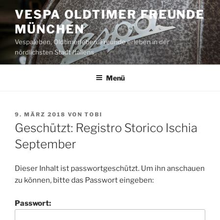
Zum
VESPA OLDTIMER FREUNDE
Inhalt
MÜNCHEN
springen
Vespaleben, Oldtimerleben, Freunde erleben in der
nördlichsten Stadt Italiens
Menü
VERÖFFENTLICHT
9. MÄRZ 2018
VON
TOBI
AM
Geschützt: Registro Storico Ischia
September
Dieser Inhalt ist passwortgeschützt. Um ihn anschauen
zu können, bitte das Passwort eingeben:
Passwort: