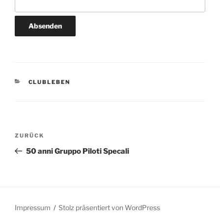
KATEGORIEN
CLUBLEBEN
Beitragsnavigation
Vorheriger
ZURÜCK
Beitrag
50 anni Gruppo Piloti Specali
Impressum
Stolz präsentiert von WordPress