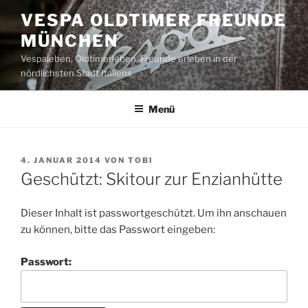
Zum
VESPA OLDTIMER FREUNDE
Inhalt
MÜNCHEN
springen
Vespaleben, Oldtimerleben, Freunde erleben in der
nördlichsten Stadt Italiens
Menü
VERÖFFENTLICHT
4. JANUAR 2014
VON
TOBI
AM
Geschützt: Skitour zur Enzianhütte
Dieser Inhalt ist passwortgeschützt. Um ihn anschauen
zu können, bitte das Passwort eingeben:
Passwort: