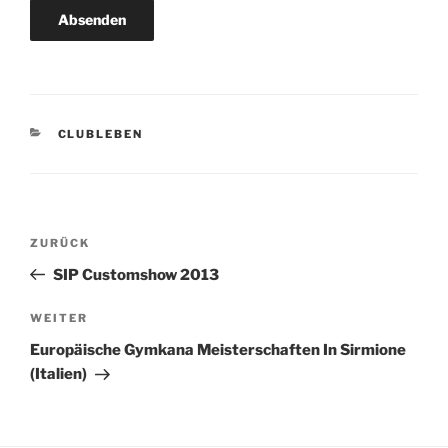
KATEGORIEN
CLUBLEBEN
Beitragsnavigation
Vorheriger
ZURÜCK
Beitrag
SIP Customshow 2013
Nächster
WEITER
Beitrag
Europäische Gymkana Meisterschaften In Sirmione
(Italien)